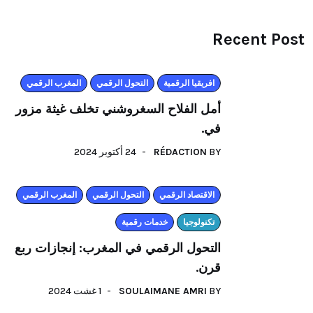
Recent Post
افريقيا الرقمية
التحول الرقمي
المغرب الرقمي
أمل الفلاح السغروشني تخلف غيثة مزور
في.
24 أكتوبر 2024
RÉDACTION
BY
اﻻقتصاد الرقمي
التحول الرقمي
المغرب الرقمي
تكنولوجيا
خدمات رقمية
التحول الرقمي في المغرب: إنجازات ربع
قرن.
1 غشت 2024
SOULAIMANE AMRI
BY