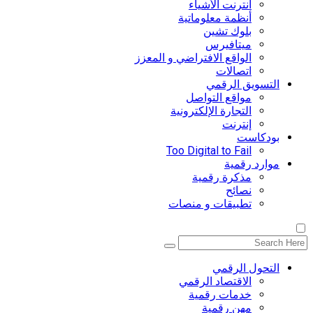
انترنت الأشياء
أنظمة معلوماتية
بلوك تشين
ميتافيرس
الواقع الافتراضي و المعزز
اتصالات
التسويق الرقمي
مواقع التواصل
التجارة الإلكترونية
إنترنت
بودكاست
Too Digital to Fail
موارد رقمية
مذكرة رقمية
نصائح
تطبيقات و منصات
التحول الرقمي
اﻻقتصاد الرقمي
خدمات رقمية
مهن رقمية