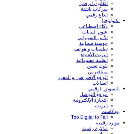
القانون الرقمي
شركات ناشئة
إبداع رقمي
تكنولوجيا
ذكاء اصطناعي
علوم البيانات
الأمن السيبراني
حوسبة سحابية
تطبيقات و هواتف
انترنت الأشياء
أنظمة معلوماتية
بلوك تشين
ميتافيرس
الواقع الافتراضي و المعزز
اتصالات
التسويق الرقمي
مواقع التواصل
التجارة الإلكترونية
إنترنت
بودكاست
Too Digital to Fail
موارد رقمية
مذكرة رقمية