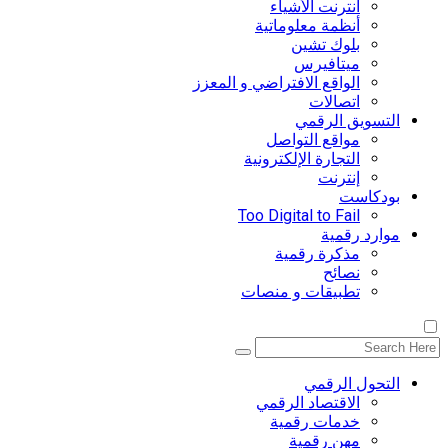
انترنت الأشياء
أنظمة معلوماتية
بلوك تشين
ميتافيرس
الواقع الافتراضي و المعزز
اتصالات
التسويق الرقمي
مواقع التواصل
التجارة الإلكترونية
إنترنت
بودكاست
Too Digital to Fail
موارد رقمية
مذكرة رقمية
نصائح
تطبيقات و منصات
التحول الرقمي
اﻻقتصاد الرقمي
خدمات رقمية
مهن رقمية