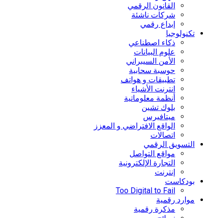
القانون الرقمي
شركات ناشئة
إبداع رقمي
تكنولوجيا
ذكاء اصطناعي
علوم البيانات
الأمن السيبراني
حوسبة سحابية
تطبيقات و هواتف
انترنت الأشياء
أنظمة معلوماتية
بلوك تشين
ميتافيرس
الواقع الافتراضي و المعزز
اتصالات
التسويق الرقمي
مواقع التواصل
التجارة الإلكترونية
إنترنت
بودكاست
Too Digital to Fail
موارد رقمية
مذكرة رقمية