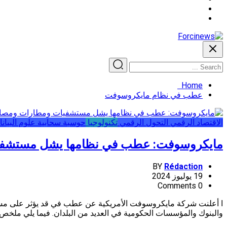
Home
عطب في نظام مايكروسوفت
اﻻقتصاد الرقمي
التحول الرقمي
تكنولوجيا
حوسبة سحابية
علوم البيان
مايكروسوفت: عطب في نظامها يشل مستشفيا
BY
Rédaction
19 يوليوز 2024
0 Comments
ا أعلنت شركة مايكروسوفت الأمريكية عن عطب في قد يؤثر على مستع
والبنوك والمؤسسات الحكومية في العديد من البلدان. فيما يلي ملخص 