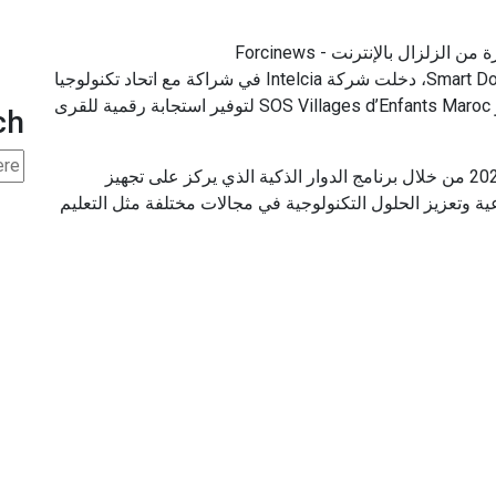
باعتبارها الراعي الرسمي لبرنامج القرى الذكية Smart Douars، دخلت شركة Intelcia في شراكة مع اتحاد تكنولوجيا
المعلومات والاتصالات والخدمات الخارجية (Apebi) و SOS Villages d’Enfants Maroc لتوفير استجابة رقمية للقرى
ch
وتهدف المبادرة إلى ربط 10 آلاف قرية بحلول عام 2028 من خلال برنامج الدوار الذكية الذي يركز على تجهيز
عية وتعزيز الحلول التكنولوجية في مجالات مختلفة مثل التعليم
🆕 La Banque Centrale Européenne (#BCE) a chois
🔖 #Adobe rachète #Figma pour 20 milliards de d