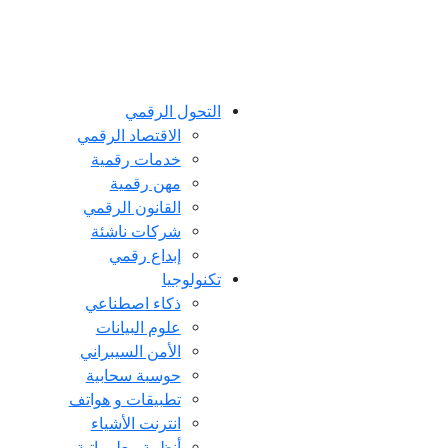
التحول الرقمي
اﻻقتصاد الرقمي
خدمات رقمية
مهن رقمية
القانون الرقمي
شركات ناشئة
إبداع رقمي
تكنولوجيا
ذكاء اصطناعي
علوم البيانات
الأمن السيبراني
حوسبة سحابية
تطبيقات و هواتف
انترنت الأشياء
أنظمة معلوماتية