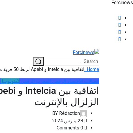
Home
اتفاقية بين Intelcia و Apebi لربط 50 قرية متضررة من الزلزال بالإنترنت
اتصالات
اﻻقتصاد الرقمي
المغرب الرقمي
تكنولوجيا
خ
الزلزال بالإنترنت
BY
Rédaction
28 مارس 2024
0 Comments