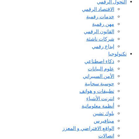
التحول الرقمي
اﻻقتصاد الرقمي
خدمات رقمية
مهن رقمية
القانون الرقمي
شركات ناشئة
إبداع رقمي
تكنولوجيا
ذكاء اصطناعي
علوم البيانات
الأمن السيبراني
حوسبة سحابية
تطبيقات و هواتف
انترنت الأشياء
أنظمة معلوماتية
بلوك تشين
ميتافيرس
الواقع الافتراضي و المعزز
اتصالات