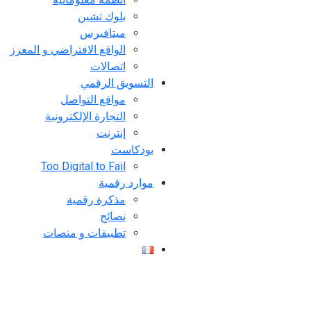
بلوك تشين
ميتافيرس
الواقع الافتراضي و المعزز
اتصالات
التسويق الرقمي
مواقع التواصل
التجارة الإلكترونية
إنترنت
بودكاست
Too Digital to Fail
موارد رقمية
مذكرة رقمية
نصائح
تطبيقات و منصات