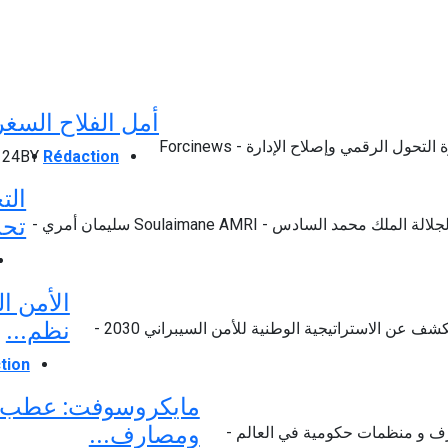
أمل الفلاح السغ
Rédaction
BY
24 أكتوبر 2024
الت
تحت
الأمن ا
نظم...
tion
مايكروسوفت: عطب 
ومصارف...