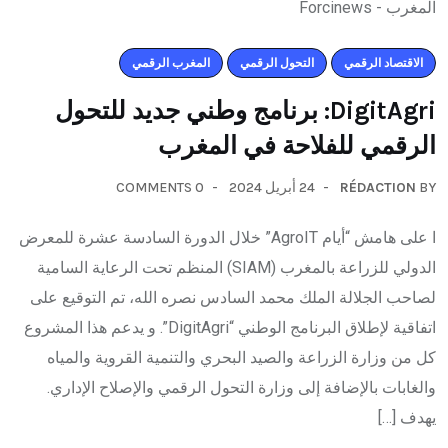
اﻻقتصاد الرقمي
التحول الرقمي
المغرب الرقمي
DigitAgri: برنامج وطني جديد للتحول
الرقمي للفلاحة في المغرب
0 COMMENTS
24 أبريل 2024
RÉDACTION
BY
ا على هامش “أيام AgroIT” خلال الدورة السادسة عشرة للمعرض
الدولي للزراعة بالمغرب (SIAM) المنظم تحت الرعاية السامية
لصاحب الجلالة الملك محمد السادس نصره الله، تم التوقيع على
اتفاقية لإطلاق البرنامج الوطني “DigitAgri”. و يدعم هذا المشروع
كل من وزارة الزراعة والصيد البحري والتنمية القروية والمياه
والغابات بالإضافة إلى وزارة التحول الرقمي والإصلاح الإداري.
يهدف […]