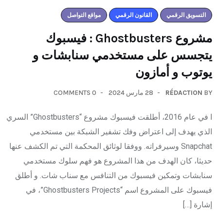
التسويق الرقمي
القانون الرقمي
مواقع التواصل
مشروع Ghostbusters : فيسبوك
يتجسس على مستخدمي سنابشات و
يوتوب و أمازون
0 COMMENTS
28 مارس 2024
RÉDACTION
BY
ا في عام 2016، أطلقت فيسبوك مشروع “Ghostbusters” السري
الذي يهدف إلى اعتراض وفك تشفير الشبكة بين مستخدمي
Snapchat وسيرفراته. ووفقا لوثائق المحكمة التي تم الكشف عنها
حديثا، كان الهدف من هذا المشروع هو فهم سلوك مستخدمي
سنابشات وتمكين فيسبوك من التنافس مع سناب شات. و أطلق
فيسبوك على المشروع اسم “Ghostbusters Projects”، في
إشارة […]