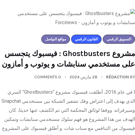
التسويق الرقمي
القانون الرقمي
مواقع التواصل
مشروع Ghostbusters : فيسبوك يتجسس
على مستخدمي سنابشات و يوتوب و أمازون
0 COMMENTS
28 مارس 2024
RÉDACTION
BY
ا في عام 2016، أطلقت فيسبوك مشروع “Ghostbusters” السري
الذي يهدف إلى اعتراض وفك تشفير الشبكة بين مستخدمي Snapchat
وسيرفراته. ووفقا لوثائق المحكمة التي تم الكشف عنها حديثا، كان
الهدف من هذا المشروع هو فهم سلوك مستخدمي سنابشات وتمكين
فيسبوك من التنافس مع سناب شات. و أطلق فيسبوك على المشروع