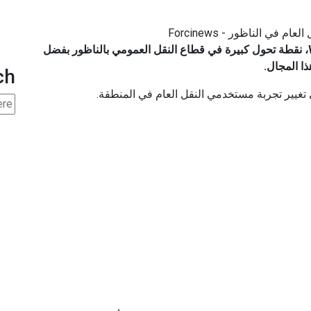
شكلت الشركة الناشئة السنغالية المغربية، Weego، نقطة تحول كبيرة في قطاع النقل العمومي بالناظور بفضل
ch
🆕 La Banque Centrale Européenne (#BCE) a chois
🔖 #Adobe rachète #Figma pour 20 milliards de d