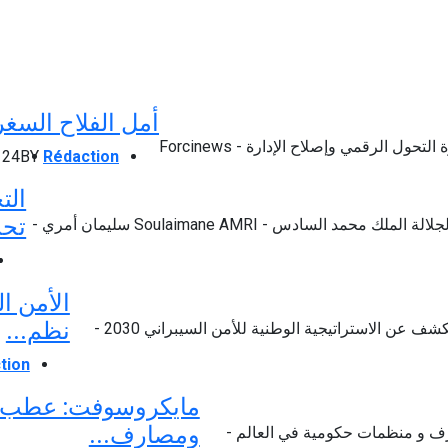
أمل الفلاح السغ
Rédaction
BY
24 أكتوبر 2024
الت
تحت
الأمن ا
نظم...
tion
مايكروسوفت: عطب 
ومصارف...