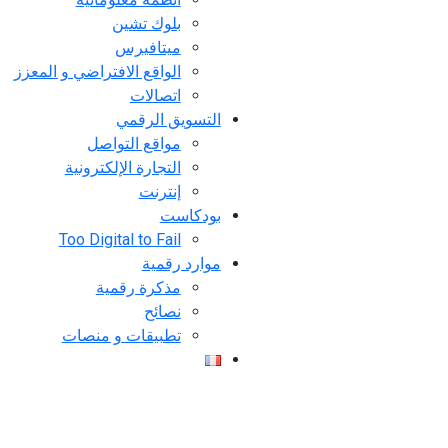
بلوك تشين
ميتافيرس
الواقع الافتراضي و المعزز
اتصالات
التسويق الرقمي
مواقع التواصل
التجارة الإلكترونية
إنترنت
بودكاست
Too Digital to Fail
موارد رقمية
مذكرة رقمية
نصائح
تطبيقات و منصات