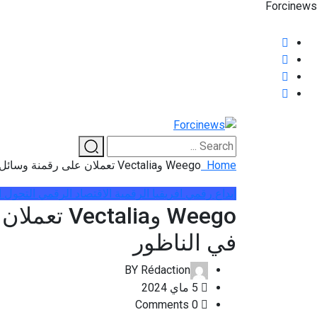
Home
Weego وVectalia تعملان على رقمنة وسائل النقل العام في الناظور
إبداع رقمي
افريقيا الرقمية
اﻻقتصاد الرقمي
التحول 
Weego وlia
في الناظور
BY
Rédaction
5 ماي 2024
0 Comments