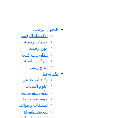
التحول الرقمي
اﻻقتصاد الرقمي
خدمات رقمية
مهن رقمية
القانون الرقمي
شركات ناشئة
إبداع رقمي
تكنولوجيا
ذكاء اصطناعي
علوم البيانات
الأمن السيبراني
حوسبة سحابية
تطبيقات و هواتف
انترنت الأشياء
أنظمة معلوماتية