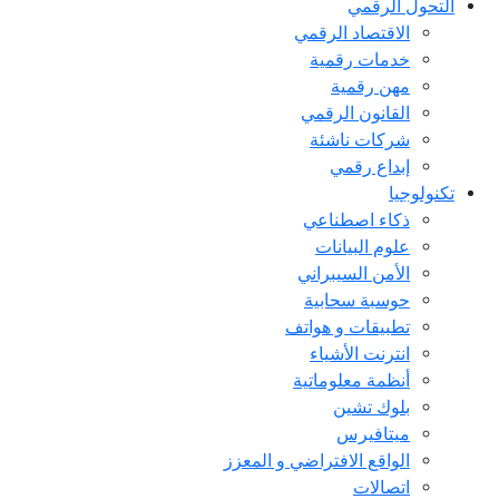
التحول الرقمي
اﻻقتصاد الرقمي
خدمات رقمية
مهن رقمية
القانون الرقمي
شركات ناشئة
إبداع رقمي
تكنولوجيا
ذكاء اصطناعي
علوم البيانات
الأمن السيبراني
حوسبة سحابية
تطبيقات و هواتف
انترنت الأشياء
أنظمة معلوماتية
بلوك تشين
ميتافيرس
الواقع الافتراضي و المعزز
اتصالات