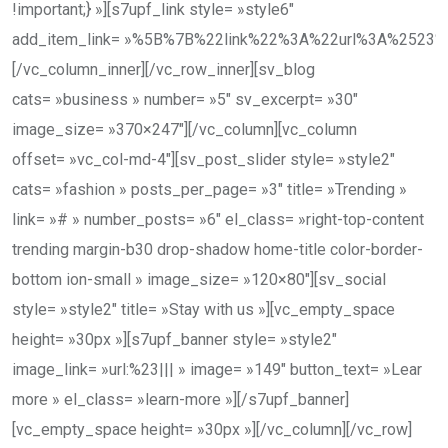
!important;} »][s7upf_link style= »style6″
add_item_link= »%5B%7B%22link%22%3A%22url%3A%252
[/vc_column_inner][/vc_row_inner][sv_blog
cats= »business » number= »5″ sv_excerpt= »30″
image_size= »370×247″][/vc_column][vc_column
offset= »vc_col-md-4″][sv_post_slider style= »style2″
cats= »fashion » posts_per_page= »3″ title= »Trending »
link= »# » number_posts= »6″ el_class= »right-top-content
trending margin-b30 drop-shadow home-title color-border-
bottom ion-small » image_size= »120×80″][sv_social
style= »style2″ title= »Stay with us »][vc_empty_space
height= »30px »][s7upf_banner style= »style2″
image_link= »url:%23||| » image= »149″ button_text= »Lear
more » el_class= »learn-more »][/s7upf_banner]
[vc_empty_space height= »30px »][/vc_column][/vc_row]