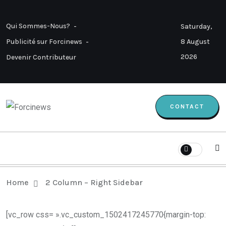
Qui Sommes-Nous?
Saturday,
8 August
Publicité sur Forcinews
2026
Devenir Contributeur
CONTACT
Home
2 Column – Right Sidebar
[vc_row css= ».vc_custom_1502417245770{margin-top: