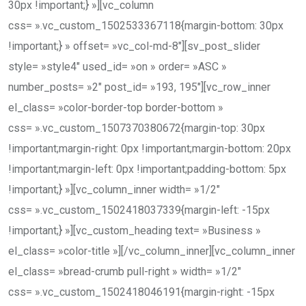
30px !important;} »][vc_column
css= ».vc_custom_1502533367118{margin-bottom: 30px
!important;} » offset= »vc_col-md-8″][sv_post_slider
style= »style4″ used_id= »on » order= »ASC »
number_posts= »2″ post_id= »193, 195″][vc_row_inner
el_class= »color-border-top border-bottom »
css= ».vc_custom_1507370380672{margin-top: 30px
!important;margin-right: 0px !important;margin-bottom: 20px
!important;margin-left: 0px !important;padding-bottom: 5px
!important;} »][vc_column_inner width= »1/2″
css= ».vc_custom_1502418037339{margin-left: -15px
!important;} »][vc_custom_heading text= »Business »
el_class= »color-title »][/vc_column_inner][vc_column_inner
el_class= »bread-crumb pull-right » width= »1/2″
css= ».vc_custom_1502418046191{margin-right: -15px