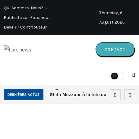
Qui Sommes-Nous?
Thursday, 6
Publicité sur Forcinews
August 2026
Devenir Contributeur
CONTACT
Amal El Fallah
Seghrouchni succède à
Ghita Mezzour à la tête du
DERNIÈRES ACTUS
Ministère de la Transition
Numérique et de la