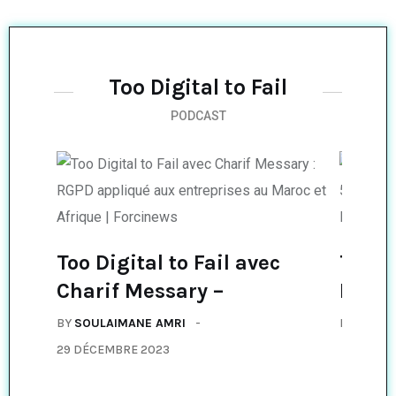
Too Digital to Fail
PODCAST
Too Digital to Fail avec
Too Di
Charif Messary –
Moha
BY
SOULAIMANE AMRI
BY
SOULA
29 DÉCEMBRE 2023