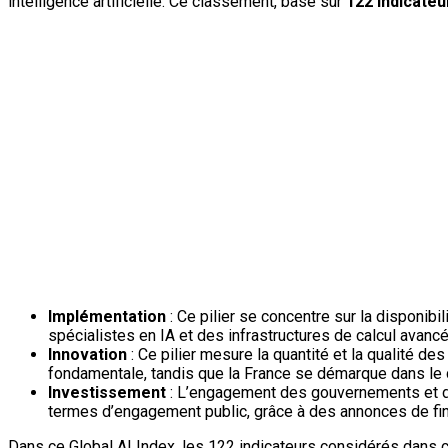
intelligence artificielle. Ce classement, basé sur
122 indicateu
Implémentation
: Ce pilier se concentre sur la disponibi
spécialistes en IA et des infrastructures de calcul avanc
Innovation
: Ce pilier mesure la quantité et la qualité 
fondamentale, tandis que la France se démarque dans l
Investissement
: L’engagement des gouvernements et des
termes d’engagement public, grâce à des annonces de fin
Dans ce Global AI Index, les 122 indicateurs considérés dans 