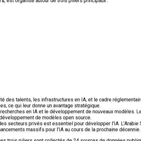
rs
, est organisé autour de trois piliers principaux :
lité des talents, les infrastructures en IA, et le cadre réglementa
ées, ce qui leur donne un avantage stratégique.
des recherches en IA et le développement de nouveaux modèles. L
e développement de modèles open source.
 secteurs privés est essentiel pour développer l’IA. L’Arabie S
ancements massifs pour l’IA au cours de la prochaine décennie.
ces trois piliers sont collectés de 24 sources de données publi