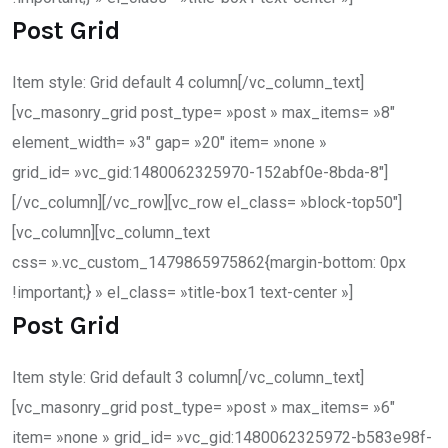
Post Grid
Item style: Grid default 4 column[/vc_column_text]
[vc_masonry_grid post_type= »post » max_items= »8″
element_width= »3″ gap= »20″ item= »none »
grid_id= »vc_gid:1480062325970-152abf0e-8bda-8″]
[/vc_column][/vc_row][vc_row el_class= »block-top50″]
[vc_column][vc_column_text
css= ».vc_custom_1479865975862{margin-bottom: 0px
!important;} » el_class= »title-box1 text-center »]
Post Grid
Item style: Grid default 3 column[/vc_column_text]
[vc_masonry_grid post_type= »post » max_items= »6″
item= »none » grid_id= »vc_gid:1480062325972-b583e98f-