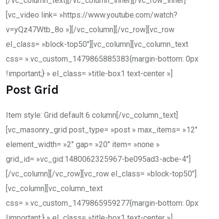
[/vc_column_text][/vc_column_inner][/vc_row_inner]
[vc_video link= »https://www.youtube.com/watch?
v=yQz47Wtb_8o »][/vc_column][/vc_row][vc_row
el_class= »block-top50″][vc_column][vc_column_text
css= ».vc_custom_1479865885383{margin-bottom: 0px
!important;} » el_class= »title-box1 text-center »]
Post Grid
Item style: Grid default 6 column[/vc_column_text]
[vc_masonry_grid post_type= »post » max_items= »12″
element_width= »2″ gap= »20″ item= »none »
grid_id= »vc_gid:1480062325967-be095ad3-acbe-4″]
[/vc_column][/vc_row][vc_row el_class= »block-top50″]
[vc_column][vc_column_text
css= ».vc_custom_1479865959277{margin-bottom: 0px
!important;} » el_class= »title-box1 text-center »]