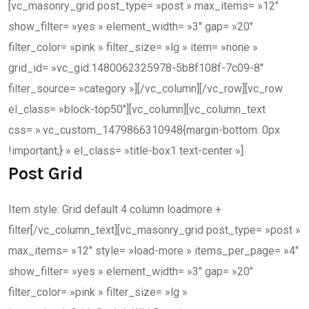
[vc_masonry_grid post_type= »post » max_items= »12″
show_filter= »yes » element_width= »3″ gap= »20″
filter_color= »pink » filter_size= »lg » item= »none »
grid_id= »vc_gid:1480062325978-5b8f108f-7c09-8″
filter_source= »category »][/vc_column][/vc_row][vc_row
el_class= »block-top50″][vc_column][vc_column_text
css= ».vc_custom_1479866310948{margin-bottom: 0px
!important;} » el_class= »title-box1 text-center »]
Post Grid
Item style: Grid default 4 column loadmore +
filter[/vc_column_text][vc_masonry_grid post_type= »post »
max_items= »12″ style= »load-more » items_per_page= »4″
show_filter= »yes » element_width= »3″ gap= »20″
filter_color= »pink » filter_size= »lg »