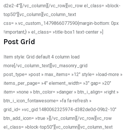
d2e2-4″][/vc_column][/vc_row][vc_row el_class= »block-
top50″][vc_column][vc_column_text
css= ».vc_custom_1479866077590{margin-bottom: 0px
!important;} » el_class= »title-box1 text-center »]
Post Grid
Item style: Grid default 4 column load
more[/vc_column_text][vc_masonry_grid
post_type= »post » max_items= »12″ style= »load-more »
items_per_page= »4″ element_width= »3″ gap= »20″
item= »none » btn_color= »danger » btn_i_align= »right »
btn_i_icon_fontawesome= »fa fa-refresh »
grid_id= »vc_gid:1480062325974-d382de0d-09b2-10″
btn_add_icon= »true »][/vc_column][/vc_row][vc_row
el_class= »block-top50″][vc_column][vc_column_text