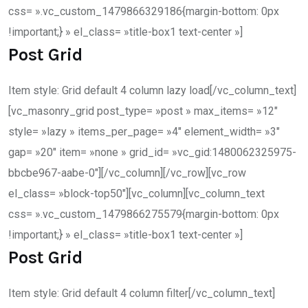
css= ».vc_custom_1479866329186{margin-bottom: 0px
!important;} » el_class= »title-box1 text-center »]
Post Grid
Item style: Grid default 4 column lazy load[/vc_column_text]
[vc_masonry_grid post_type= »post » max_items= »12″
style= »lazy » items_per_page= »4″ element_width= »3″
gap= »20″ item= »none » grid_id= »vc_gid:1480062325975-
bbcbe967-aabe-0″][/vc_column][/vc_row][vc_row
el_class= »block-top50″][vc_column][vc_column_text
css= ».vc_custom_1479866275579{margin-bottom: 0px
!important;} » el_class= »title-box1 text-center »]
Post Grid
Item style: Grid default 4 column filter[/vc_column_text]