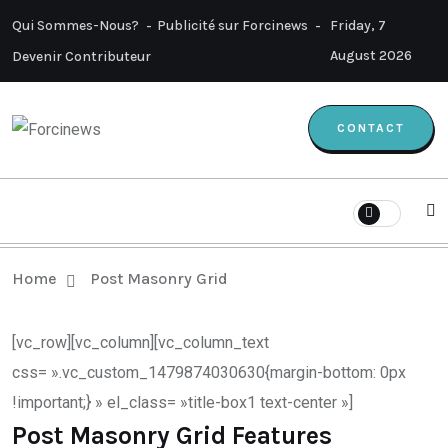
Qui Sommes-Nous?
Publicité sur Forcinews
Friday, 7
August 2026
Devenir Contributeur
CONTACT
Home
Post Masonry Grid
[vc_row][vc_column][vc_column_text
css= ».vc_custom_1479874030630{margin-bottom: 0px
!important;} » el_class= »title-box1 text-center »]
Post Masonry Grid Features