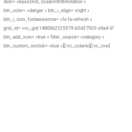
item= »basicGrid_ScaleInWithRotation »
btn_color= »danger » btn_i_align= »right »
btn_i_icon_fontawesome= »fa fa-refresh »
grid_id= »vc_gid:1480062325979-b5d37920-d4a4-6″
btn_add_icon= »true » filter_source= »category »
btn_custom_onclick= »true »][/vc_column][/vc_row]