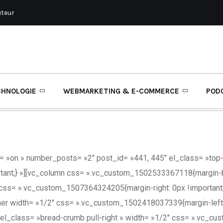
uteur
CHNOLOGIE
WEBMARKETING & E-COMMERCE
POD
= »on » number_posts= »2″ post_id= »441, 445″ el_class= »top-
nt;} »][vc_column css= ».vc_custom_1502533367118{margin-bot
 css= ».vc_custom_1507364324205{margin-right: 0px !important;m
inner width= »1/2″ css= ».vc_custom_1502418037339{margin-left:
r el_class= »bread-crumb pull-right » width= »1/2″ css= ».vc_cu