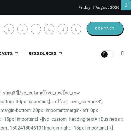
Friday, 7 August 2026
CONTACT
CASTS
RESSOURCES
listing3″][/vc_column][/vc_row][vc_row
tom: 30px !important;} » offset= »vc_col-md-8″]
argin-bottom: 20px !important;margin-left: 0px
 -15px !important;} »][vc_custom_heading text= »Business »
stom_1502418046191{margin-right: -15px !important;} »]