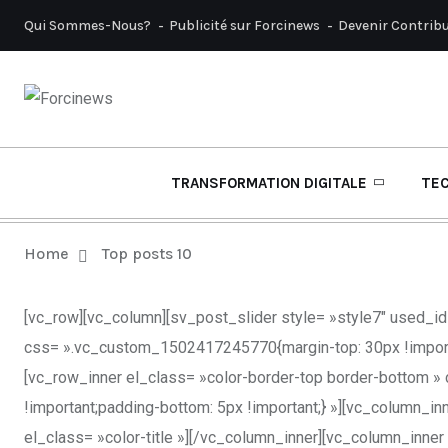
Qui Sommes-Nous?
Publicité sur Forcinews
Devenir Contrib
TRANSFORMATION DIGITALE
TE
Home
Top posts 10
[vc_row][vc_column][sv_post_slider style= »style7″ used_id
css= ».vc_custom_1502417245770{margin-top: 30px !importa
[vc_row_inner el_class= »color-border-top border-bottom »
!important;padding-bottom: 5px !important;} »][vc_column_
el_class= »color-title »][/vc_column_inner][vc_column_inne