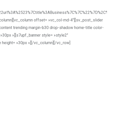
2url%3A%2523%7Ctitle%3ABusiness%7C%7C%22%7D%2C%7B%
column][vc_column offset= »vc_col-md-4″][sv_post_slider
-content trending margin-b30 drop-shadow home-title color-
 »30px »][s7upf_banner style= »style2″
e height= »30px »][/vc_column][/vc_row]