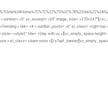
23%7Ctitle%3AHome%7C%7C%22%7D%2C%7B%22link%22%3A%2
s » number= »5″ sv_excerpt= »30″ image_size= »370×247″][/vc_
 »Trending » link= »# » number_posts= »6″ el_class= »right-top
style= »style2″ title= »Stay with us »][vc_empty_space height=
 more » el_class= »learn-more »][/s7upf_banner][vc_empty_spac