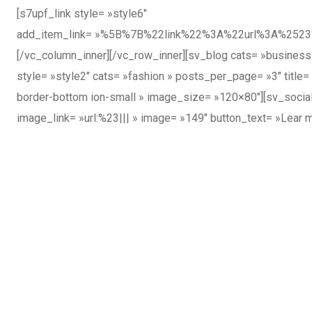
[s7upf_link style= »style6″
add_item_link= »%5B%7B%22link%22%3A%22url%3A%25
[/vc_column_inner][/vc_row_inner][sv_blog cats= »busines
style= »style2″ cats= »fashion » posts_per_page= »3″ title=
border-bottom ion-small » image_size= »120×80″][sv_social 
image_link= »url:%23||| » image= »149″ button_text= »Lear