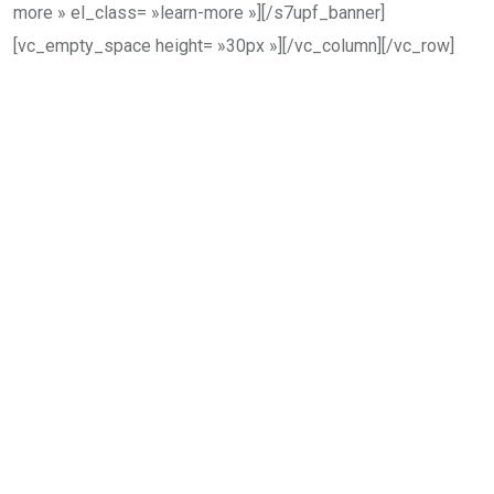
more » el_class= »learn-more »][/s7upf_banner]
[vc_empty_space height= »30px »][/vc_column][/vc_row]