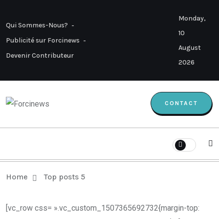
Monday,
Qui Sommes-Nous?
10
Publicité sur Forcinews
August
Devenir Contributeur
2026
CONTACT
Home
Top posts 5
[vc_row css= ».vc_custom_1507365692732{margin-top: