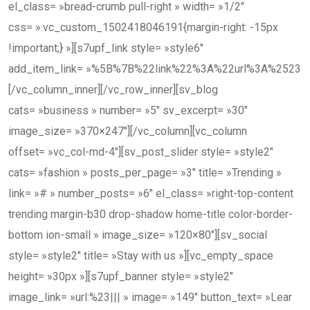
el_class= »bread-crumb pull-right » width= »1/2″
css= ».vc_custom_1502418046191{margin-right: -15px
!important;} »][s7upf_link style= »style6″
add_item_link= »%5B%7B%22link%22%3A%22url%3A%252
[/vc_column_inner][/vc_row_inner][sv_blog
cats= »business » number= »5″ sv_excerpt= »30″
image_size= »370×247″][/vc_column][vc_column
offset= »vc_col-md-4″][sv_post_slider style= »style2″
cats= »fashion » posts_per_page= »3″ title= »Trending »
link= »# » number_posts= »6″ el_class= »right-top-content
trending margin-b30 drop-shadow home-title color-border-
bottom ion-small » image_size= »120×80″][sv_social
style= »style2″ title= »Stay with us »][vc_empty_space
height= »30px »][s7upf_banner style= »style2″
image_link= »url:%23||| » image= »149″ button_text= »Lear