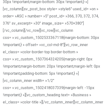
30px !important;margin-bottom: 30px !important;} »]
[vc_column][sv_post_box style= »style6″ used_id= »on »
order= »ASC » number= »5″ post_id= »366, 370, 372, 374,
376″ sv_excerpt= »30″ image_size= »570×380″]
[/vc_column][/vc_row][vc_row][vc_column
css= ».vc_custom_1502533367118{margin-bottom: 30px
!important;} » offset= »vc_col-md-8″][vc_row_inner
el_class= »color-border-top border-bottom »
css= ».vc_custom_1507364324205{margin-right: 0px
!important;margin-bottom: 20px !important;margin-left: 0px
!important;padding-bottom: 5px !important;} »]
[vc_column_inner width= »1/2″
css= ».vc_custom_1502418037339{margin-left: -15px
!important;} »][vc_custom_heading text= »Business »
el_class= »color-title »][/vc_column_inner][vc_column_inner