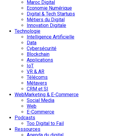
Maroc Digital
Economie Numérique
Digital & Tech Startups
Métiers du Digital
Innovation Digitale
Technologie
Intelligence Artificielle
Data
Cybersécurité
Blockchain
Applications
IoT
VR & AR
Télécoms
Métavers
CRM et SI
WebMarketing & E-Commerce
Social Media
Web
E-Commerce
Podcasts
Too Digital to Fail
Ressources
Agenda du digital