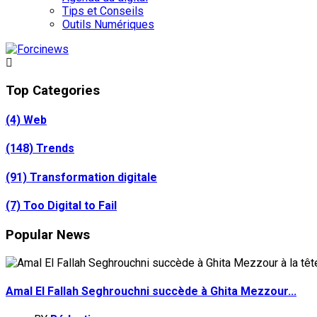
Tips et Conseils
Outils Numériques
Top Categories
(4)
Web
(148)
Trends
(91)
Transformation digitale
(7)
Too Digital to Fail
Popular News
Amal El Fallah Seghrouchni succède à Ghita Mezzour...