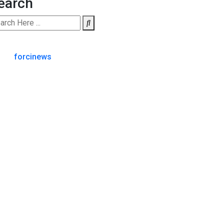
earch
forcinews