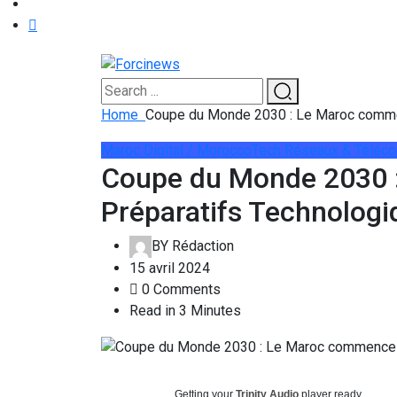
Home
Coupe du Monde 2030 : Le Maroc comme
Maroc Digital / MoroccoTech
Réseaux & Téléc
Coupe du Monde 2030 
Préparatifs Technologi
BY
Rédaction
15 avril 2024
0 Comments
Read in 3 Minutes
Getting your
Trinity Audio
player ready...