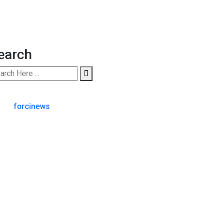
earch
forcinews