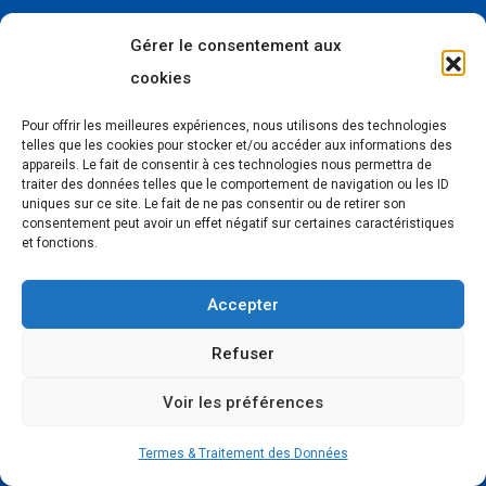
Gérer le consentement aux
cookies
Pour offrir les meilleures expériences, nous utilisons des technologies
telles que les cookies pour stocker et/ou accéder aux informations des
Forcinews
, le média de l’actualité sur le digital et les
appareils. Le fait de consentir à ces technologies nous permettra de
technologies.
traiter des données telles que le comportement de navigation ou les ID
uniques sur ce site. Le fait de ne pas consentir ou de retirer son
consentement peut avoir un effet négatif sur certaines caractéristiques
et fonctions.
Accepter
Liens utiles
Refuser
Nous connaître
Voir les préférences
Publier votre publicité
Termes & Traitement des Données
Publier votre article