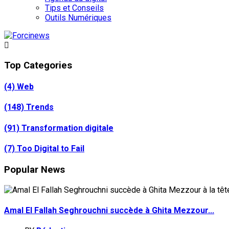
Tips et Conseils
Outils Numériques
Top Categories
(4)
Web
(148)
Trends
(91)
Transformation digitale
(7)
Too Digital to Fail
Popular News
Amal El Fallah Seghrouchni succède à Ghita Mezzour...