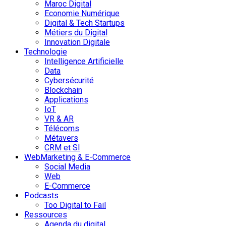
Maroc Digital
Economie Numérique
Digital & Tech Startups
Métiers du Digital
Innovation Digitale
Technologie
Intelligence Artificielle
Data
Cybersécurité
Blockchain
Applications
IoT
VR & AR
Télécoms
Métavers
CRM et SI
WebMarketing & E-Commerce
Social Media
Web
E-Commerce
Podcasts
Too Digital to Fail
Ressources
Agenda du digital