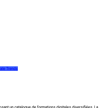
tale
Trends
sant un catalogue de formations digitales diversifiées. La