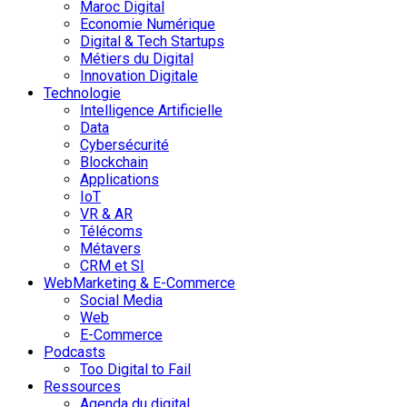
Maroc Digital
Economie Numérique
Digital & Tech Startups
Métiers du Digital
Innovation Digitale
Technologie
Intelligence Artificielle
Data
Cybersécurité
Blockchain
Applications
IoT
VR & AR
Télécoms
Métavers
CRM et SI
WebMarketing & E-Commerce
Social Media
Web
E-Commerce
Podcasts
Too Digital to Fail
Ressources
Agenda du digital