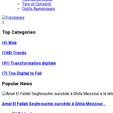
Tips et Conseils
Outils Numériques
Top Categories
(4)
Web
(148)
Trends
(91)
Transformation digitale
(7)
Too Digital to Fail
Popular News
Amal El Fallah Seghrouchni succède à Ghita Mezzour...