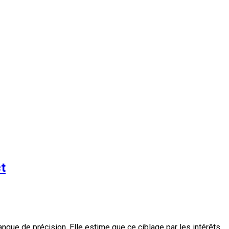
ct
nque de précision. Elle estime que ce ciblage par les intérêts