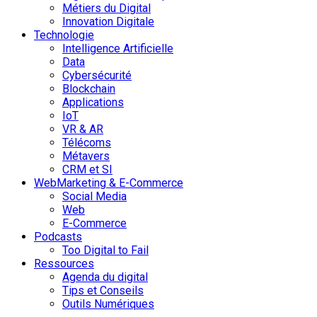
Métiers du Digital
Innovation Digitale
Technologie
Intelligence Artificielle
Data
Cybersécurité
Blockchain
Applications
IoT
VR & AR
Télécoms
Métavers
CRM et SI
WebMarketing & E-Commerce
Social Media
Web
E-Commerce
Podcasts
Too Digital to Fail
Ressources
Agenda du digital
Tips et Conseils
Outils Numériques