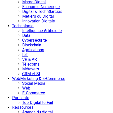
Maroc Digital
Economie Numérique
Digital & Tech Startups
Métiers du Digital
Innovation Digitale
Technologie
Intelligence Artificielle
Data
Cybersécurité
Blockchain
Applications
IoT
VR & AR
Télécoms
Métavers
CRM et SI
WebMarketing & E-Commerce
Social Media
Web
E-Commerce
Podcasts
Too Digital to Fail
Ressources
Agenda du digital