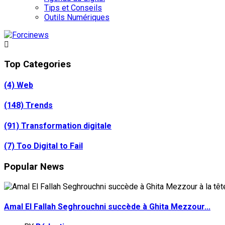
Tips et Conseils
Outils Numériques
Top Categories
(4)
Web
(148)
Trends
(91)
Transformation digitale
(7)
Too Digital to Fail
Popular News
Amal El Fallah Seghrouchni succède à Ghita Mezzour...