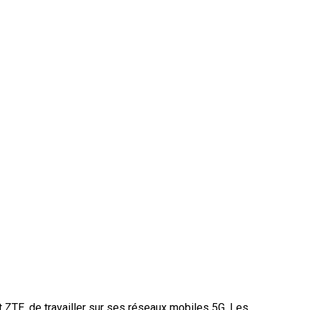
 ZTE, de travailler sur ses réseaux mobiles 5G. Les