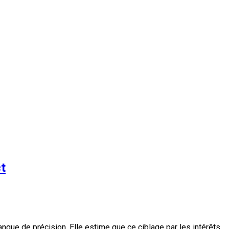
ct
nque de précision. Elle estime que ce ciblage par les intérêts