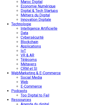
Maroc Digital
Economie Numérique
Digital & Tech Startups
Métiers du Digital
Innovation Digitale
Technologie
Intelligence Artificielle
Data
Cybersécurité
Blockchain
Applications
IoT
VR & AR
Télécoms
Métavers
CRM et SI
WebMarketing & E-Commerce
Social Media
Web
E-Commerce
Podcasts
Too Digital to Fail
Ressources
Agenda du digital