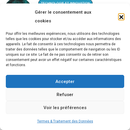
TECHNOLOGIE ET INNOVATION
Gérer le consentement aux
TRANSFORMATION DIGITALE
cookies
ANEF : Chantiers de Digitalisation
du Secteur.
Pour offrir les meilleures expériences, nous utilisons des technologies
telles que les cookies pour stocker et/ou accéder aux informations des
BY
RÉDACTION
2 AOÛT 2024
appareils. Le fait de consentir à ces technologies nous permettra de
traiter des données telles que le comportement de navigation ou les ID
uniques sur ce site. Le fait de ne pas consentir ou de retirer son
consentement peut avoir un effet négatif sur certaines caractéristiques
Rechercher
et fonctions.
Rechercher
Accepter
Refuser
Voir les préférences
Termes & Traitement des Données