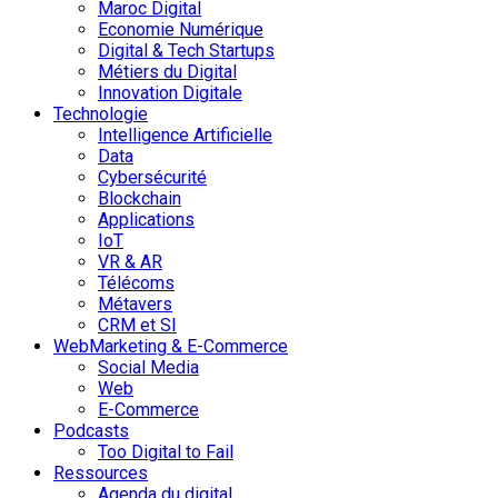
Maroc Digital
Economie Numérique
Digital & Tech Startups
Métiers du Digital
Innovation Digitale
Technologie
Intelligence Artificielle
Data
Cybersécurité
Blockchain
Applications
IoT
VR & AR
Télécoms
Métavers
CRM et SI
WebMarketing & E-Commerce
Social Media
Web
E-Commerce
Podcasts
Too Digital to Fail
Ressources
Agenda du digital