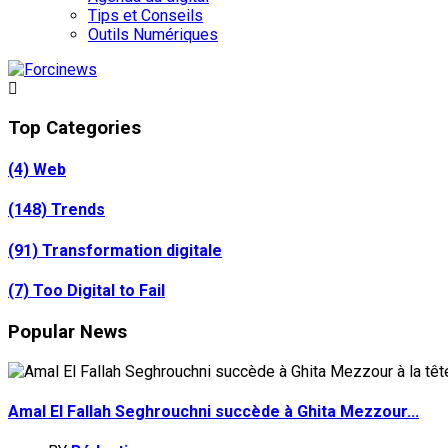
Tips et Conseils
Outils Numériques
Top Categories
(4)
Web
(148)
Trends
(91)
Transformation digitale
(7)
Too Digital to Fail
Popular News
Amal El Fallah Seghrouchni succède à Ghita Mezzour...