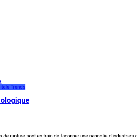
itale
Trends
nologique
 rupture sont en train de façonner une panoplie d’industries dont 