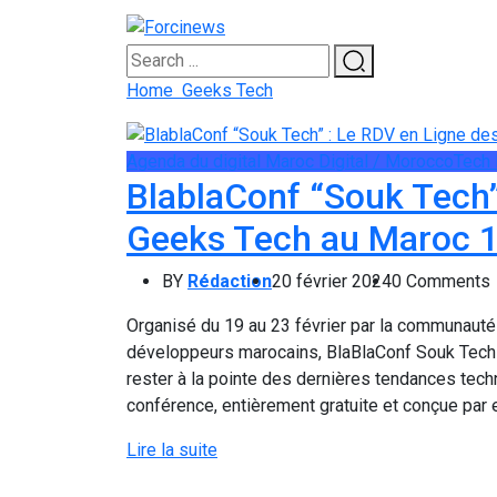
Home
Geeks Tech
Agenda du digital
Maroc Digital / MoroccoTech
BlablaConf “Souk Tech”
Geeks Tech au Maroc 1
BY
Rédaction
20 février 2024
0 Comments
Organisé du 19 au 23 février par la communaut
développeurs marocains, BlaBlaConf Souk Tech (سوق التيك) est un rendez-vous incontournable p
rester à la pointe des dernières tendances techno
conférence, entièrement gratuite et conçue par 
Lire la suite