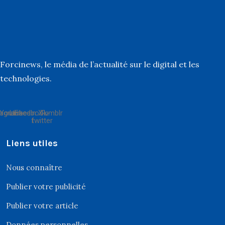
Forcinews
, le média de l’actualité sur le digital et les
technologies.
tagram
Youtube
Linkedin
Facebook-
X-
Tumblr
f
twitter
Liens utiles
Nous connaître
Publier votre publicité
Publier votre article
Données personnelles