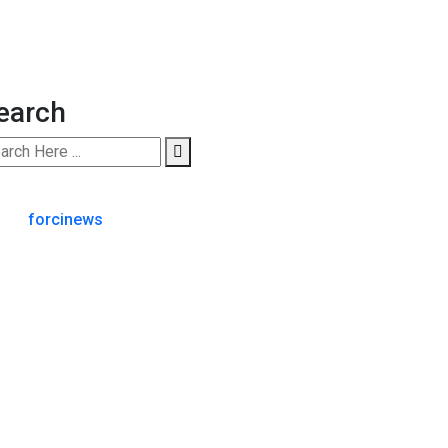
earch
forcinews