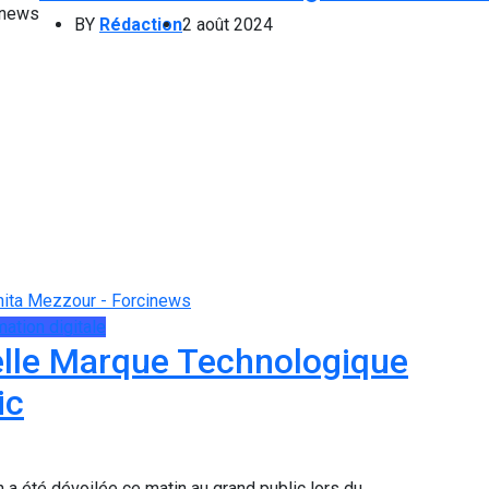
BY
Rédaction
2 août 2024
ation digitale
lle Marque Technologique
ic
 été dévoilée ce matin au grand public lors du