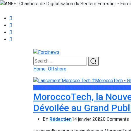
Home
Offshore
Maroc Digital / MoroccoTech
Startups
Transform
MoroccoTech, la Nouve
Dévoilée au Grand Publ
BY
Rédaction
14 janvier 2022
0 Comments
La nouvelle marque technologique MoroccoTech a