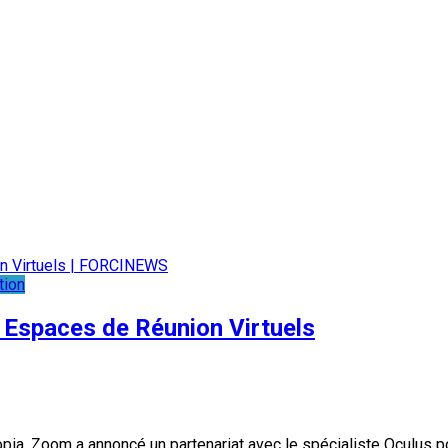
tion
 Espaces de Réunion Virtuels
ia, Zoom a annoncé un partenariat avec le spécialiste Oculus p