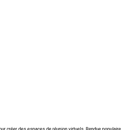
our créer des espaces de réunion virtuels. Rendue populaire