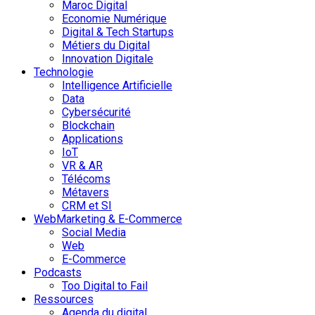
Maroc Digital
Economie Numérique
Digital & Tech Startups
Métiers du Digital
Innovation Digitale
Technologie
Intelligence Artificielle
Data
Cybersécurité
Blockchain
Applications
IoT
VR & AR
Télécoms
Métavers
CRM et SI
WebMarketing & E-Commerce
Social Media
Web
E-Commerce
Podcasts
Too Digital to Fail
Ressources
Agenda du digital