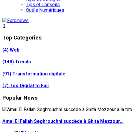
Tips et Conseils
Outils Numériques
Top Categories
(4)
Web
(148)
Trends
(91)
Transformation digitale
(7)
Too Digital to Fail
Popular News
Amal El Fallah Seghrouchni succède à Ghita Mezzour...