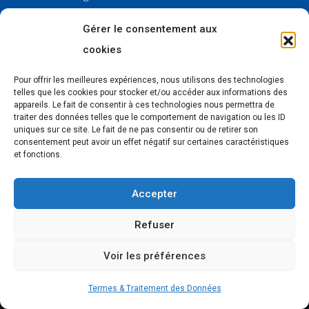
Transformation digitale
Gérer le consentement aux
Afrique Digitale
cookies
Pour offrir les meilleures expériences, nous utilisons des technologies
telles que les cookies pour stocker et/ou accéder aux informations des
Recevez les dernières
appareils. Le fait de consentir à ces technologies nous permettra de
traiter des données telles que le comportement de navigation ou les ID
actualités du digital
uniques sur ce site. Le fait de ne pas consentir ou de retirer son
consentement peut avoir un effet négatif sur certaines caractéristiques
et fonctions.
Accepter
Selons les nouveautés, nos envois sont de 1 à 4 newsletters par mois.
Refuser
Voir les préférences
Termes & Traitement des Données
© 2018 – 2024,
Forcinews
All Rights Reserved. Designed by