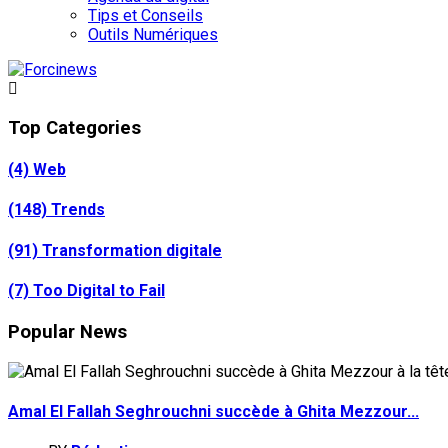
Tips et Conseils
Outils Numériques
Top Categories
(4)
Web
(148)
Trends
(91)
Transformation digitale
(7)
Too Digital to Fail
Popular News
Amal El Fallah Seghrouchni succède à Ghita Mezzour...