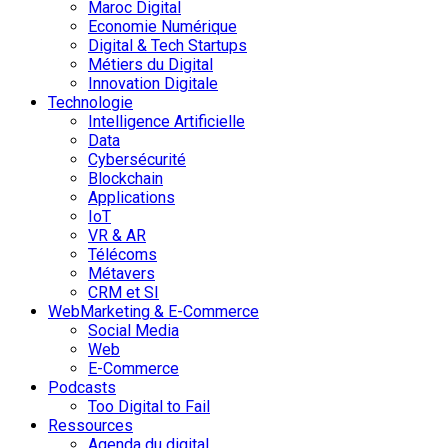
Maroc Digital
Economie Numérique
Digital & Tech Startups
Métiers du Digital
Innovation Digitale
Technologie
Intelligence Artificielle
Data
Cybersécurité
Blockchain
Applications
IoT
VR & AR
Télécoms
Métavers
CRM et SI
WebMarketing & E-Commerce
Social Media
Web
E-Commerce
Podcasts
Too Digital to Fail
Ressources
Agenda du digital