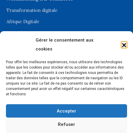
Transformation digitale
Afrique Digitale
Gérer le consentement aux
Recevez les dernières
cookies
actualités du digital
Pour offrir les meilleures expériences, nous utilisons des technologies
telles que les cookies pour stocker et/ou accéder aux informations des
appareils. Le fait de consentir à ces technologies nous permettra de
traiter des données telles que le comportement de navigation ou les ID
uniques sur ce site. Le fait de ne pas consentir ou de retirer son
consentement peut avoir un effet négatif sur certaines caractéristiques
et fonctions.
Selons les nouveautés, nos envois sont de 1 à 4 newsletters par mois.
Accepter
Refuser
© 2018 – 2024,
Forcinews
All Rights Reserved. Designed by