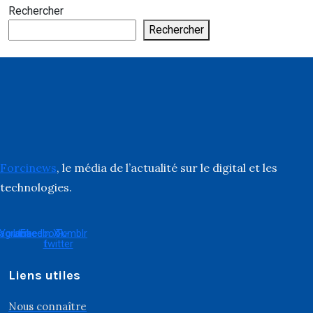
Rechercher
Rechercher
Forcinews
, le média de l’actualité sur le digital et les
technologies.
tagram
Youtube
Linkedin
Facebook-
X-
Tumblr
f
twitter
Liens utiles
Nous connaître