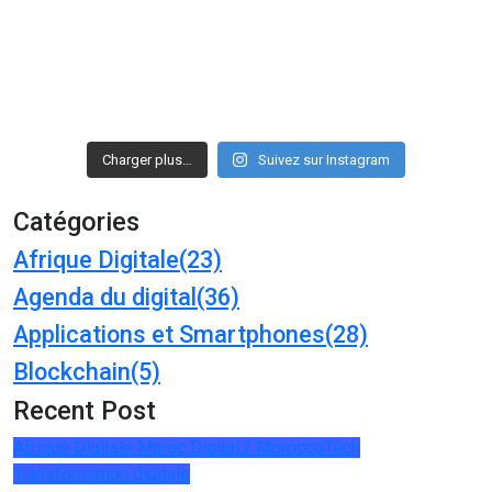
Charger plus…
Suivez sur Instagram
Catégories
Afrique Digitale
(23)
Agenda du digital
(36)
Applications et Smartphones
(28)
Blockchain
(5)
Recent Post
Afrique Digitale
Maroc Digital / MoroccoTech
Transformation digitale