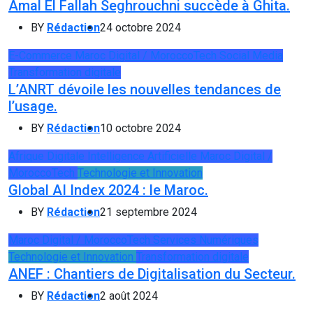
Amal El Fallah Seghrouchni succède à Ghita.
BY
Rédaction
24 octobre 2024
E-Commerce
Maroc Digital / MoroccoTech
Social Media
Transformation digitale
L’ANRT dévoile les nouvelles tendances de
l’usage.
BY
Rédaction
10 octobre 2024
Afrique Digitale
Intelligence Artificielle
Maroc Digital /
MoroccoTech
Technologie et Innovation
Global AI Index 2024 : le Maroc.
BY
Rédaction
21 septembre 2024
Maroc Digital / MoroccoTech
Services Numériques
Technologie et Innovation
Transformation digitale
ANEF : Chantiers de Digitalisation du Secteur.
BY
Rédaction
2 août 2024