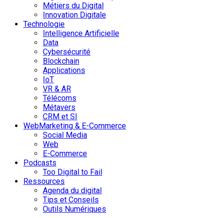
Métiers du Digital
Innovation Digitale
Technologie
Intelligence Artificielle
Data
Cybersécurité
Blockchain
Applications
IoT
VR & AR
Télécoms
Métavers
CRM et SI
WebMarketing & E-Commerce
Social Media
Web
E-Commerce
Podcasts
Too Digital to Fail
Ressources
Agenda du digital
Tips et Conseils
Outils Numériques